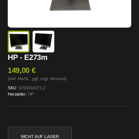
HP - E273m
149,00 €
(inkl. MwSt.,
ggf. zzgl. Versand
)
SKU:
SISSK16271.2
Hersteller:
HP
NICHT AUF LAGER