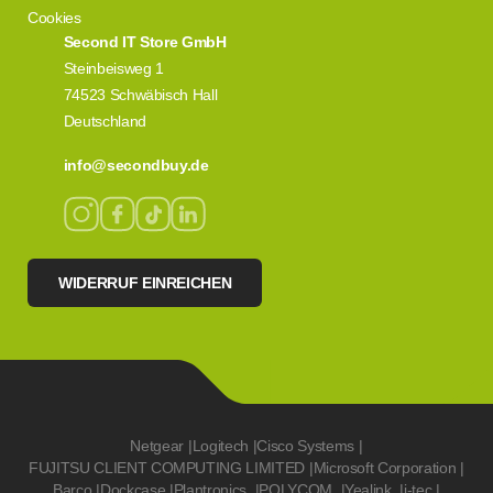
Cookies
Second IT Store GmbH
Steinbeisweg 1
74523 Schwäbisch Hall
Deutschland
info@secondbuy.de
WIDERRUF EINREICHEN
Netgear
|
Logitech
|
Cisco Systems
|
FUJITSU CLIENT COMPUTING LIMITED
|
Microsoft Corporation
|
Barco
|
Dockcase
|
Plantronics
|
POLYCOM
|
Yealink
|
i-tec
|