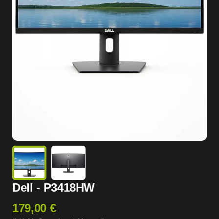
Dell - P3418HW
179,00 €