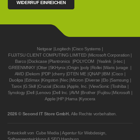
WIDERRUF EINREICHEN
Netgear
|
Logitech
|
Cisco Systems
|
FUJITSU CLIENT COMPUTING LIMITED
|
Microsoft Corporation
|
Barco
|
Dockcase
|
Plantronics
|
POLYCOM
|
Yealink
|
i-tec
|
GREENMNKY
|
Otter
|
SKHynix
|
Origin
|
poly
|
Rollei
|
Waris
|
urage
|
AMD
|
Dekom
|
PDP
|
cherry
|
DTEN ME
|
QNAP
|
IBM
|
Cisco
|
Duolipa
|
Edimax
|
Kingston
|
Nec
|
Micron
|
Diverse
|
Elo
|
Samsung
|
Tarox
|
G.Skill
|
Crucial
|
Dicota
|
Apple, Inc.
|
ViewSonic
|
Toshiba
|
Synology
|
Dell
|
Lenovo
|
Dell Inc.
|
AVM
|
Brother
|
Fujitsu
|
Microsoft
|
Apple
|
HP
|
Hama
|
Kyocera
2026 © Second IT Store GmbH.
Alle Rechte vorbehalten.
Entwickelt von
Cube Media | Agentur für Webdesign,
Softwareentwicklung & SEO Hamburg