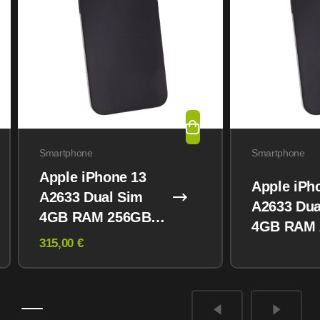
Smartphone
Smartphone
Apple iPhone 13
Apple iPh
A2633 Dual Sim
A2633 Dua
4GB RAM 256GB
4GB RAM
Midnight
315,00 €
Midnight