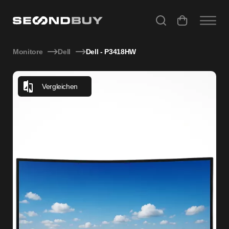
Dell P3418HW – 34″ Curved WFHD IPS Monitor, Refurbished
Monitore
Dell
Dell - P3418HW
Vergleichen