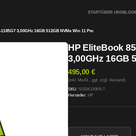
12GB NVMe Win 11 Pro
START
ÜBER UNS
BLOG
 i7-1185G7 3,00GHz 16GB 512GB NVMe Win 11 Pro
HP EliteBook 85
3,00GHz 16GB 
495,00 €
(inkl. MwSt.,
ggf. zzgl. Versand
)
SKU:
SISSK19909.7
Hersteller:
HP