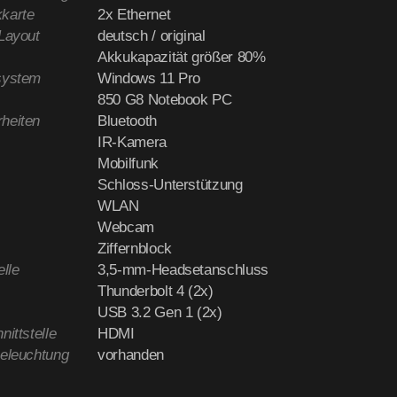
karte
2x Ethernet
-Layout
deutsch / original
Akkukapazität größer 80%
system
Windows 11 Pro
850 G8 Notebook PC
heiten
Bluetooth
IR-Kamera
Mobilfunk
Schloss-Unterstützung
WLAN
Webcam
Ziffernblock
elle
3,5-mm-Headsetanschluss
Thunderbolt 4 (2x)
USB 3.2 Gen 1 (2x)
nittstelle
HDMI
beleuchtung
vorhanden