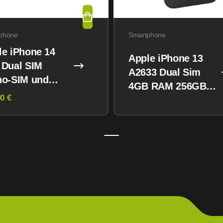
phone
Smartphone
le iPhone 14
Apple iPhone 13
 Dual SIM
A2633 Dual Sim
no-SIM und
4GB RAM 256GB
M) 128GB
0 €
Midnight