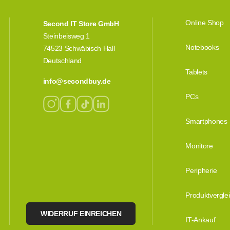
Online Shop
Second IT Store GmbH
Steinbeisweg 1
Notebooks
74523 Schwäbisch Hall
Deutschland
Tablets
info@secondbuy.de
PCs
Smartphones
Monitore
Peripherie
Produktvergle
WIDERRUF EINREICHEN
IT-Ankauf