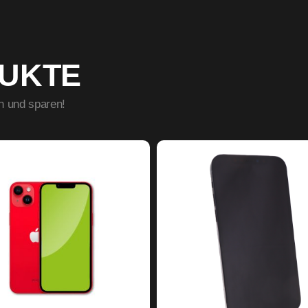
DUKTE
n und sparen!