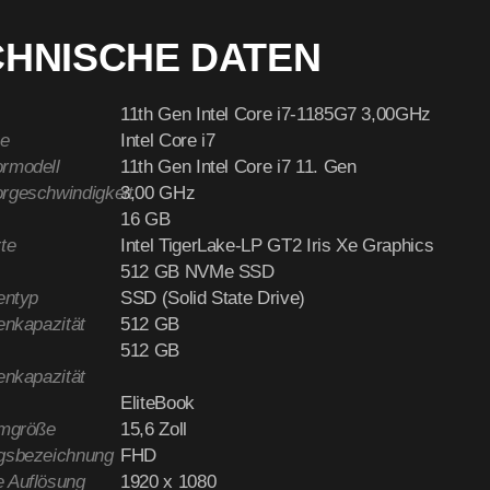
CHNISCHE DATEN
11th Gen Intel Core i7-1185G7 3,00GHz
e
Intel Core i7
rmodell
11th Gen Intel Core i7 11. Gen
rgeschwindigkeit
3,00 GHz
16 GB
te
Intel TigerLake-LP GT2 Iris Xe Graphics
512 GB NVMe SSD
entyp
SSD (Solid State Drive)
enkapazität
512 GB
512 GB
enkapazität
EliteBook
rmgröße
15,6 Zoll
gsbezeichnung
FHD
 Auflösung
1920 x 1080