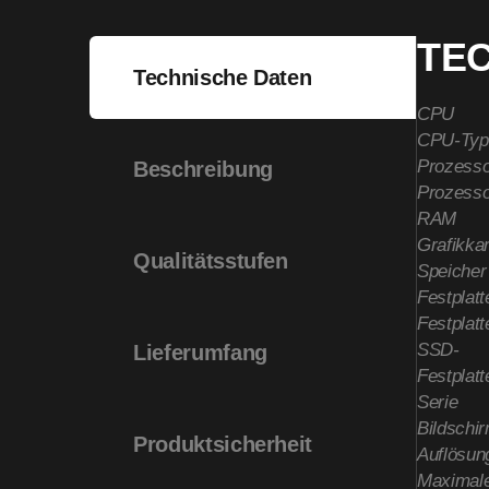
TE
Technische Daten
CPU
CPU-Typ
Prozesso
Beschreibung
Prozesso
RAM
Grafikkar
Qualitätsstufen
Speicher
Festplatt
Festplatt
SSD-
Lieferumfang
Festplatt
Serie
Bildschi
Produktsicherheit
Auflösun
Maximale