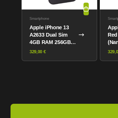
Smartphone
Smart
Apple iPhone 13
App
A2633 Dual Sim
Red
4GB RAM 256GB
(Na
Midnight
eSI
329,00 €
329,0