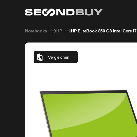
HP EliteBook 850 G8 Intel Core i7-1185G7 3,00GHz 16GB 5
Notebooks
HP
HP EliteBook 850 G8 Intel Core
Vergleichen